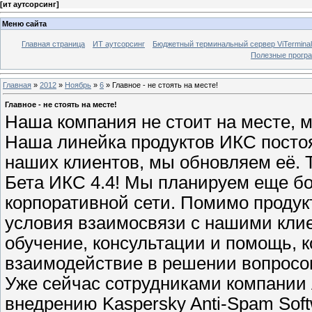
[
ит аутсорсинг
]
Меню сайта
Главная страница
ИТ аутсорсинг
Бюджетный терминальный сервер ViTerminal
Полезные прогр
Главная
»
2012
»
Ноябрь
»
6
» Главное - не стоять на месте!
Главное - не стоять на месте!
Наша компания не стоит на месте, 
Наша линейка продуктов ИКС посто
наших клиентов, мы обновляем её. 
Бета ИКС 4.4! Мы планируем еще б
корпоративной сети. Помимо продук
условия взаимосвязи с нашими клие
обучение, консультации и помощь, 
взаимодействие в решении вопросов
Уже сейчас сотрудниками компании 
внедрению Kaspersky Anti-Spam Softw