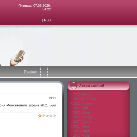
Пятница, 07.08.2026,
04:22
|
RSS
Главная
Архив записей
2011 Август
09:21
2011 Сентябрь
2012 Апрель
рсия Межсетевого экрана ИКС. Был
2012 Май
2012 Июнь
2012 Ноябрь
2012 Декабрь
2013 Март
2015 Март
2015 Июнь