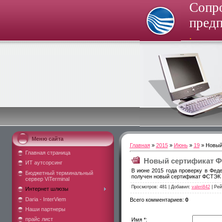
Сопр
пред
.
Меню сайта
Главная
»
2015
»
Июнь
»
19
» Новый
Главная страница
Новый сертификат Ф
ИТ аутсорсинг
В июне 2015 года проверку в Фед
Бюджетный терминальный
получен новый сертификат ФСТЭК 
сервер ViTerminal
Просмотров
: 481 |
Добавил
:
valeri842
|
Рей
Интернет шлюзы
Daria - InterViem
Всего комментариев
:
0
Наши партнеры
прайс лист
Имя *: